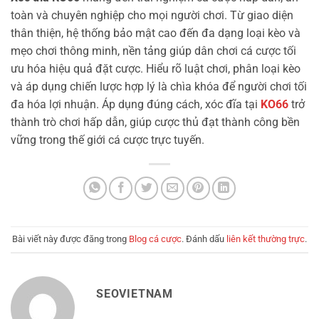
toàn và chuyên nghiệp cho mọi người chơi. Từ giao diện
thân thiện, hệ thống bảo mật cao đến đa dạng loại kèo và
mẹo chơi thông minh, nền tảng giúp dân chơi cá cược tối
ưu hóa hiệu quả đặt cược. Hiểu rõ luật chơi, phân loại kèo
và áp dụng chiến lược hợp lý là chìa khóa để người chơi tối
đa hóa lợi nhuận. Áp dụng đúng cách, xóc đĩa tại
KO66
trở
thành trò chơi hấp dẫn, giúp cược thủ đạt thành công bền
vững trong thế giới cá cược trực tuyến.
Bài viết này được đăng trong
Blog cá cược
. Đánh dấu
liên kết thường trực
.
SEOVIETNAM