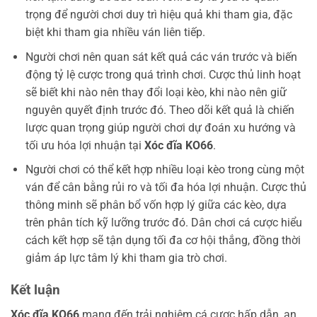
trọng để người chơi duy trì hiệu quả khi tham gia, đặc
biệt khi tham gia nhiều ván liên tiếp.
Người chơi nên quan sát kết quả các ván trước và biến
động tỷ lệ cược trong quá trình chơi. Cược thủ linh hoạt
sẽ biết khi nào nên thay đổi loại kèo, khi nào nên giữ
nguyên quyết định trước đó. Theo dõi kết quả là chiến
lược quan trọng giúp người chơi dự đoán xu hướng và
tối ưu hóa lợi nhuận tại
Xóc đĩa KO66
.
Người chơi có thể kết hợp nhiều loại kèo trong cùng một
ván để cân bằng rủi ro và tối đa hóa lợi nhuận. Cược thủ
thông minh sẽ phân bổ vốn hợp lý giữa các kèo, dựa
trên phân tích kỹ lưỡng trước đó. Dân chơi cá cược hiểu
cách kết hợp sẽ tận dụng tối đa cơ hội thắng, đồng thời
giảm áp lực tâm lý khi tham gia trò chơi.
Kết luận
Xóc đĩa KO66
mang đến trải nghiệm cá cược hấp dẫn, an