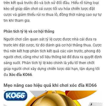
trên kết quả trước đó và lịch sử đối đầu. Hiểu rõ từng loại
kèo sẽ giúp dân chơi cá cược tối ưu hóa chiến lược đặt
cược và giảm thiểu rủi ro thua lỗ, đồng thời nâng cao sự tự
tin khi tham gia.
Phân tích tỷ lệ và cơ hội thắng
Người chơi cần quan sát tỷ lệ cược được nhà cái đưa ra
trước khi đặt cược, từ đó đánh giá cơ hội thắng thua. Cược
thủ nên kết hợp phân tích kết quả các ván trước, phong độ
người chơi, cũng như số liệu thống kê để đưa ra quyết định
sáng suốt. Phân tích tỷ lệ kèo chính là yếu tố then chốt
giúp người chơi xây dựng chiến lược dài hạn, tận dụng tối
đa
Xóc đĩa KO66
.
Mẹo nâng cao hiệu quả khi chơi xóc đĩa KO66