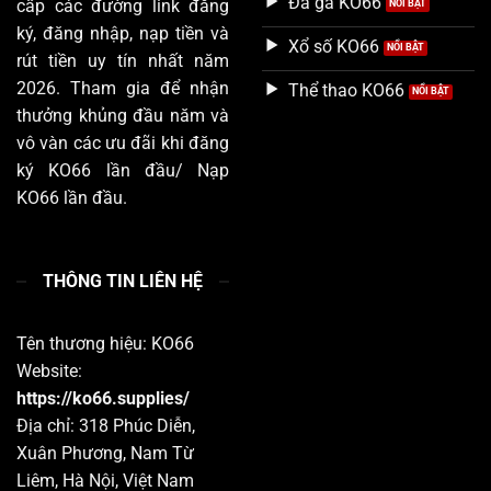
Đá gà KO66
cấp các đường link đăng
ký, đăng nhập, nạp tiền và
Xổ số KO66
rút tiền uy tín nhất năm
2026. Tham gia để nhận
Thể thao KO66
thưởng khủng đầu năm và
vô vàn các ưu đãi khi đăng
ký KO66 lần đầu/ Nạp
KO66 lần đầu.
THÔNG TIN LIÊN HỆ
Tên thương hiệu: KO66
Website:
https://ko66.supplies/
Địa chỉ: 318 Phúc Diễn,
Xuân Phương, Nam Từ
Liêm, Hà Nội, Việt Nam