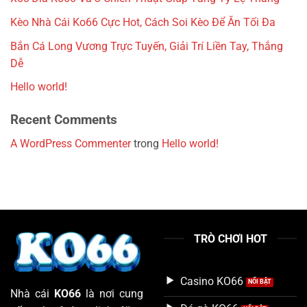
Kèo Nhà Cái Ko66 Cực Hot, Cách Soi Kèo Để Ăn Tối Đa
Bắn Cá Long Vương Trực Tuyến, Giải Trí Liền Tay, Thắng
Dễ
Hello world!
Recent Comments
A WordPress Commenter
trong
Hello world!
TRÒ CHƠI HOT
Casino KO66
Nhà cái
KO66
là nơi cung