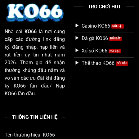
TRÒ CHƠI HOT
Casino KO66
Nhà cái
KO66
là nơi cung
Đá gà KO66
cấp các đường link đăng
ký, đăng nhập, nạp tiền và
Xổ số KO66
rút tiền uy tín nhất năm
2026. Tham gia để nhận
Thể thao KO66
thưởng khủng đầu năm và
vô vàn các ưu đãi khi đăng
ký KO66 lần đầu/ Nạp
KO66 lần đầu.
THÔNG TIN LIÊN HỆ
Tên thương hiệu: KO66