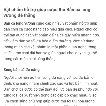
Vật phẩm hỗ trợ giúp cược thủ Bắn cá long
vương dễ thắng
Bắn cá long vương
cung cấp nhiều vật phẩm hỗ trợ giúp
dân chơi cá cược nâng cao hiệu quả chơi. Người chơi có
thể tận dụng các vật phẩm để hạ cá quý hiếm nhanh hơn,
tiết kiệm đạn và tối đa hóa điểm thưởng. Việc sử dụng
thông minh các vật phẩm là một phần quan trọng trong
chiến lược chơi dài hạn và giúp người chơi duy trì lợi thế
trong các màn chơi căng thẳng.
Súng bắn cá đa năng
Người chơi nên ưu tiên súng đa năng với tốc độ bắn ổn
định, khả năng nhắm chính xác cao và lực bắn linh hoạt.
Dân chơi cá cược có thể thay đổi lực bắn để phù hợp với
từng loại cá xuất hiện trong các cấp độ khác nhau. Việc
lựa chọn súng phù hợp giúp cược thủ tối ưu hóa lượng