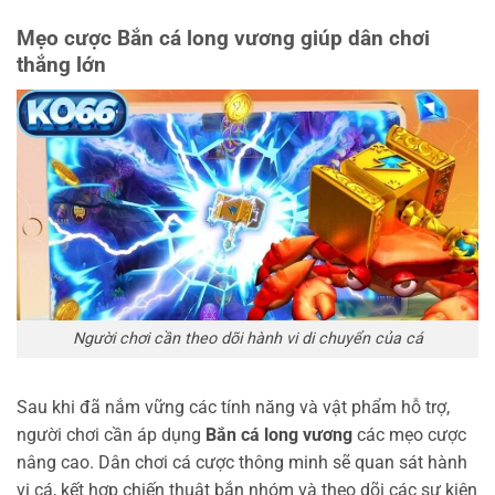
Mẹo cược Bắn cá long vương giúp dân chơi
thắng lớn
Người chơi cần theo dõi hành vi di chuyển của cá
Sau khi đã nắm vững các tính năng và vật phẩm hỗ trợ,
người chơi cần áp dụng
Bắn cá long vương
các mẹo cược
nâng cao. Dân chơi cá cược thông minh sẽ quan sát hành
vi cá, kết hợp chiến thuật bắn nhóm và theo dõi các sự kiện