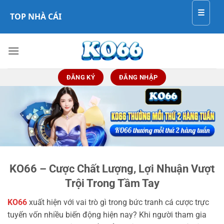
☰
TOP NHÀ CÁI
Bỏ
qua
nội
dung
ĐĂNG KÝ
ĐĂNG NHẬP
KO66 – Cược Chất Lượng, Lợi Nhuận Vượt
Trội Trong Tầm Tay
KO66
xuất hiện với vai trò gì trong bức tranh cá cược trực
tuyến vốn nhiều biến động hiện nay? Khi người tham gia