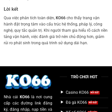
Lời kết
Qua việc phân tích toàn diện,
KO66
cho thấy trang vận
hành đặt trọng tâm vào cấu trúc hệ thống, pháp lý, công
nghệ, quy tắc quản trị. Khi người tham gia hiểu rõ cách nền
tảng vận hành, việc đánh giá trở nên chủ động hơn, giảm
rủi ro phát sinh trong quá trình sử dụng dài hạn.
TRÒ CHƠI HOT
Casino KO66
Nhà cái
KO66
là nơi cung
Đá gà KO66
cấp các đường link đăng
ký, đăng nhập, nạp tiền và