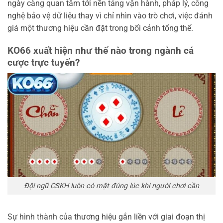
ngày càng quan tâm tới nền tảng vận hành, pháp lý, công
nghệ bảo vệ dữ liệu thay vì chỉ nhìn vào trò chơi, việc đánh
giá một thương hiệu cần đặt trong bối cảnh tổng thể.
KO66 xuất hiện như thế nào trong ngành cá
cược trực tuyến?
Đội ngũ CSKH luôn có mặt đúng lúc khi người chơi cần
Sự hình thành của thương hiệu gắn liền với giai đoạn thị