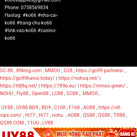
Phone: 0758569834
Hastag: #ko66 #nha-cai-
ko66 #trang-chu-ko66
#link-vao-ko66 #casino-
ko66
SC 88
,
89king.com
,
MMOO
,
G28
,
https://go99.partners/
,
https://go99hanoi.today/
|
https://nohuq.net/
|
https://tt88q.net/
|
https://789p.eu/
|
https://mmoo.green/
,
NOHU
,
Fly88
,
Open88
,
LC88
,
SC88
,
MMOO
,
UY88
,
UY88
BD9
,
BD9
,
C168
,
F168
,
AO88
,
https://o8-
vips.com/
,
Hi77
,
Hi77
,
nohu
,
AO88
,
QS88
,
QS88
,
TR88
,
QS88 COM
,
11UU
,
LV88
[backlinks_footer]