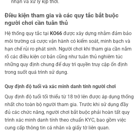
nhận và xử lý kịp thời.
Điều kiện tham gia và các quy tắc bắt buộc
người chơi cần tuân thủ
Hệ thống quy tắc tại
KO66
được xây dựng nhằm đảm bảo
môi trường cá cược vận hành có kiểm soát, minh bạch và
hạn chế rủi ro phát sinh. Người chơi khi tham gia cần nắm
rõ các điều kiện cơ bản cũng như tuân thủ nghiêm túc
những quy định chung để duy trì quyền truy cập ổn định
trong suốt quá trình sử dụng.
Quy định độ tuổi và xác minh danh tính người chơi
Quy định độ tuổi tối thiểu từ 18 trở lên được áp dụng thống
nhất cho toàn bộ người tham gia. Trước khi sử dụng đầy
đủ các chức năng, người chơi bắt buộc phải hoàn tất quy
trình xác minh danh tính theo chuẩn KYC, bao gồm việc
cung cấp thông tin cá nhân và giấy tờ liên quan.