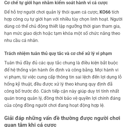
Cơ chế tự giới hạn nhằm kiểm soát hành vi cá cược
Để hỗ trợ người chơi quản lý thói quen cá cược,
KO66
tích
hợp công cụ tự giới hạn với nhiều tùy chọn linh hoạt. Người
dùng có thể chủ động thiết lập ngưỡng thời gian tham gia,
hạn mức giao dịch hoặc tạm khóa một số chức năng theo
nhu cầu cá nhân.
Trách nhiệm tuân thủ quy tắc và cơ chế xử lý vi phạm
Tuân thủ đầy đủ các quy tắc chung là điều kiện bắt buộc
để hệ thống vận hành ổn định và công bằng. Mọi hành vi
vi phạm, từ việc cung cấp thông tin sai lệch đến lợi dụng lỗ
hổng kỹ thuật, đều được xử lý theo khung quy định đã
công bố trước đó. Cách tiếp cận này giúp duy trì tính nhất
quán trong quản lý, đồng thời bảo vệ quyền lợi chính đáng
của cộng đồng người chơi đang hoạt động hợp lệ.
Giải đáp những vấn đề thường được người chơi
quan tâm khi cá cược