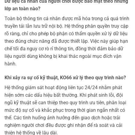
Dữ liệu cá nhân của người chơi được bảo mật theo những
lớp an toàn nào?
Toàn bộ thông tin cá nhân được mã hóa trong cả quá trình
truyền tải lẫn lưu trữ nội bộ. Hệ thống phân quyền truy cập
rõ ràng, chỉ cho phép bộ phận có thẩm quyền xử lý dữ liệu
theo đúng chức năng đã được thiết lập. Việc này giúp hạn
chế tối đa nguy cơ rò rỉ thông tin, đồng thời đảm bảo dữ
liệu người dùng không bị khai thác ngoài mục đích vận
hành.
Khi xảy ra sự cố kỹ thuật, KO66 xử lý theo quy trình nào?
Hệ thống giám sát hoạt động liên tục 24/24 nhằm phát
hiện sớm các dấu hiệu bất thường. Khi phát sinh lỗi, đội
ngũ kỹ thuật sẽ can thiệp theo quy trình ưu tiên, phân loại
mức độ sự cố và khắc phục trong thời gian ngắn nhất có
thể. Các tình huống ảnh hưởng đến giao dịch hoặc trải
nghiệm người chơi đều được ghi nhận để rà soát và cải
thiện hệ thống về lâu dài.