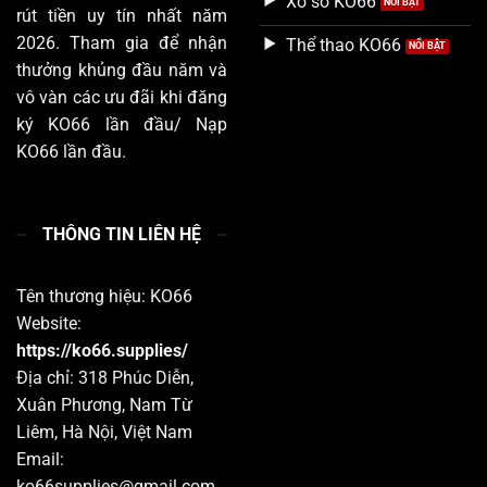
Xổ số KO66
rút tiền uy tín nhất năm
2026. Tham gia để nhận
Thể thao KO66
thưởng khủng đầu năm và
vô vàn các ưu đãi khi đăng
ký KO66 lần đầu/ Nạp
KO66 lần đầu.
THÔNG TIN LIÊN HỆ
Tên thương hiệu: KO66
Website:
https://ko66.supplies/
Địa chỉ: 318 Phúc Diễn,
Xuân Phương, Nam Từ
Liêm, Hà Nội, Việt Nam
Email:
ko66supplies@gmail.com